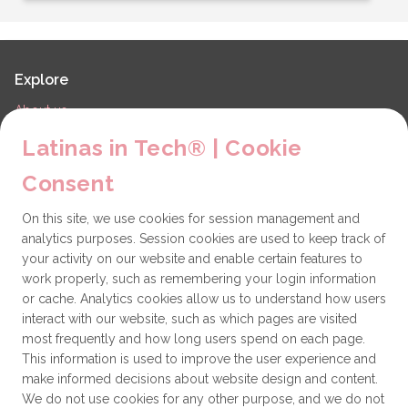
Explore
About us
LiT Chapters
Latinas in Tech® | Cookie
Contact
Consent
Partners
On this site, we use cookies for session management and
Technical issues
analytics purposes. Session cookies are used to keep track of
General
your activity on our website and enable certain features to
work properly, such as remembering your login information
Get involved
or cache. Analytics cookies allow us to understand how users
interact with our website, such as which pages are visited
How to become a Partner
most frequently and how long users spend on each page.
This information is used to improve the user experience and
Donate
make informed decisions about website design and content.
We do not use cookies for any other purpose, and we do not