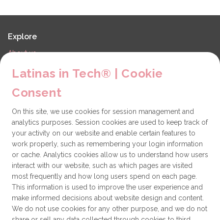
Explore
About us
LiT Chapters
Latinas in Tech® | Cookie
Contact
Consent
Partners
On this site, we use cookies for session management and
Technical issues
analytics purposes. Session cookies are used to keep track of
General
your activity on our website and enable certain features to
work properly, such as remembering your login information
Get involved
or cache. Analytics cookies allow us to understand how users
interact with our website, such as which pages are visited
How to become a Partner
most frequently and how long users spend on each page.
This information is used to improve the user experience and
Donate
make informed decisions about website design and content.
We do not use cookies for any other purpose, and we do not
share or sell any data collected through cookies to third